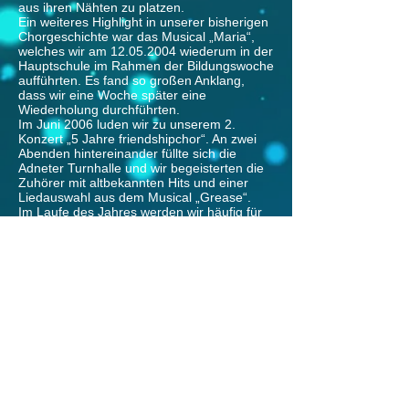
aus ihren Nähten zu platzen.
Ein weiteres Highlight in unserer bisherigen
Chorgeschichte war das Musical „Maria“,
welches wir am
12.05.2004
wiederum in der
Hauptschule im Rahmen der Bildungswoche
aufführten. Es fand so großen Anklang,
dass wir eine Woche später eine
Wiederholung durchführten.
Im Juni 2006 luden wir zu unserem 2.
Konzert „5 Jahre friendshipchor“. An zwei
Abenden hintereinander füllte sich die
Adneter Turnhalle und wir begeisterten die
Zuhörer mit altbekannten Hits und einer
Liedauswahl aus dem Musical „Grease“.
Im Laufe des Jahres werden wir häufig für
die Gestaltung von Trauungsmessen
gebucht. Landauf, landab haben wir so
schon vielen Frischvermählten eine Freude
bereiten können.
Alle 2 bis 3 Jahre laden wir zu einem
größeren Konzert in die Turnhalle von
Adnet. Im Juli 2008 war es wieder soweit
und wir absolvierten unseren 4. größeren
Auftritt. Wir machten es uns nicht leicht und
präsentierten afrikanische Songs,
nahegehende Solos, schwierige
Gruppengesänge, komplizierte
Choreografien, einen Auszug aus dem