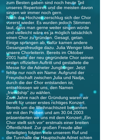
zum Besten gaben sind noch heute Teil
unseres Repertoires und die meisten davon
singen wir immer noch gern.
Nach der Hochzeit zerschlug sich der Chor
vorerst wieder. Es wurden jedoch Stimmen
laut, dass man gerne weiter singen würde
und vielleicht wäre es ja möglich tatsächlich
einen Chor zu gründen. Gesagt, getan.
Einige sprangen ab, dafür kamen andere
Gesangesfreudige dazu. Julia Wenger blieb
unsere Chorleiterin. Bereits im Oktober
2001 hatte der neu gegründete Chor seinen
ersten offiziellen Auftritt und gestaltete die
Messe für die Adneter Jungbürger. Jetzt
fehlte nur noch ein Name: Aufgrund der
Freundschaft zwischen Julia und Nadja,
durch die der Chor entstanden ist,
entschlossen wir uns, den Namen
„friendship“ zu wählen.
Zwei Jahre nach der Gründung waren wir
bereit für unser erstes richtiges Konzert.
Bereits um die Weihnachtszeit begannen
wir mit den Proben und am
30.04.2003
präsentierten wir uns mit dem Konzert „Ein
Chor stellt sich vor“ erstmals einer breiten
Öffentlichkeit. Zur großen Freude aller
Beteiligten folgten viele unserem Ruf und
die Turnhalle der Hauptschule Adnet schien