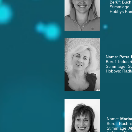
Beruf: Buch
Stimmlage:
Hobbys:Fami
Name:
Petra 
Beruf: Industr
Stimmlage: S
Hobbys: Radfa
Name:
Maria
Beruf: Buchha
Stimmlage: Al