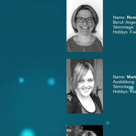
Name:
Roma
Beruf: Anges
Stimmlage:
Hobbys: Fam
Name:
Mart
Ausbildung:
Stimmlage:
Hobbys: Klar