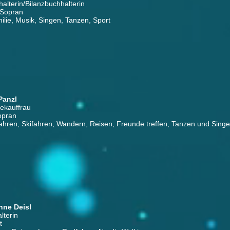
halterin/Bilanzbuchhalterin
 Sopran
lie, Musik, Singen, Tanzen, Sport
Panzl
iekauffrau
opran
hren, Skifahren, Wandern, Reisen, Freunde treffen, Tanzen und Sing
nne Deisl
lterin
t