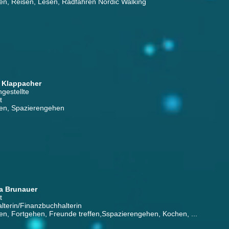
en, Reisen, Lesen, Radfahren Nordic Walking
e Klappacher
gestellte
t
en, Spazierengehen
a Brunauer
t
lterin/Finanzbuchhalterin
en, Fortgehen, Freunde treffen,Sspazierengehen, Kochen, ...