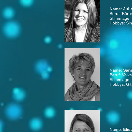
Name:
Juli
Beruf: Büro
Stimmlage:
Hobbys: Sin
Name:
San
Beruf: Volks
Stimmlage:
Hobbys: Git
Name:
Elis