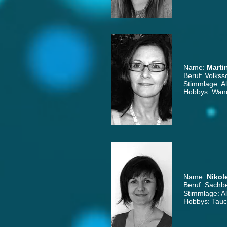
Name:
Marti
Beruf: Volkss
Stimmlage: Al
Hobbys: Wande
Name:
Nikol
Beruf: Sachbe
Stimmlage: Al
Hobbys: Tauc