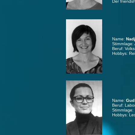
Der friendsh
Name:
Nadj
Stimmlage: A
Beruf: Volks
Hobbys: Rei
Name:
Gudr
Beruf: Labo
Stimmlage:
Hobbys: Les